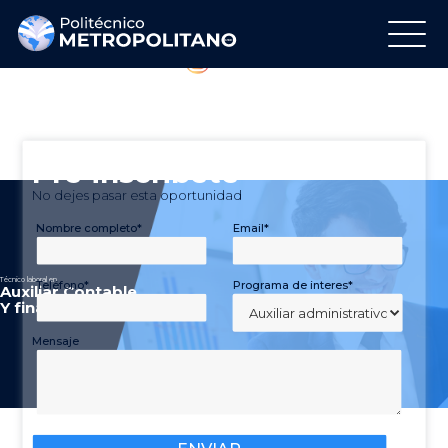
Regálanos tu Like
Síguenos en Instagram
Pre-inscribete
No dejes pasar esta oportunidad
Nombre completo*
Email*
Técnico laboral en
Teléfono*
Programa de interes*
A
u
x
i
l
i
a
r
C
o
n
t
a
b
l
e
Y
f
i
n
a
n
c
i
e
r
o
Mensaje