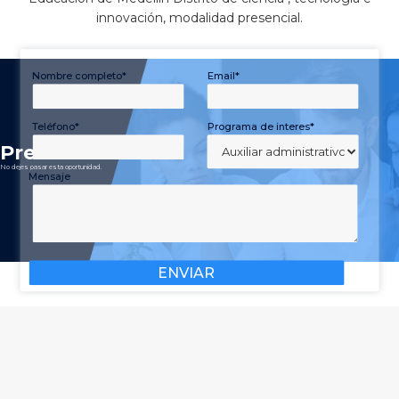
innovación, modalidad presencial.
Nombre completo*
Email*
Teléfono*
Programa de interes*
P
r
e
-
I
n
s
c
r
i
b
e
t
e
No dejes pasar esta oportunidad.
Mensaje