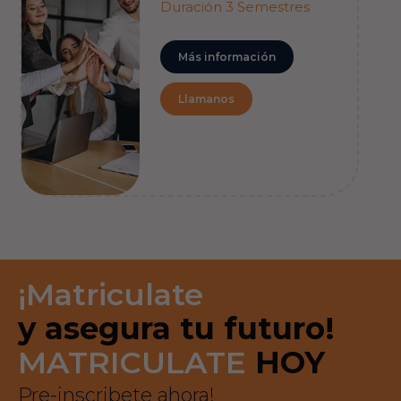
Duración 3 Semestres
Más información
Llamanos
¡Matriculate
y asegura tu futuro!
MATRICULATE
HOY
Pre-inscribete ahora!