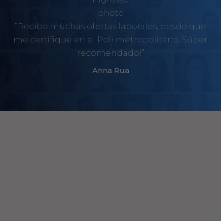
“Recibo muchas ofertas laborales, desde que
me certifique en el Poli metropolitano. Súper
recomendado!”
Anna Rua