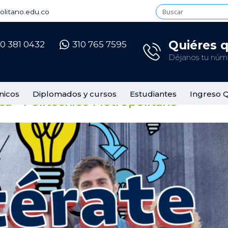
litano.edu.co
Quiéres 
10 381 0432
310 765 7595
Déjanos tu núme
nicos
Diplomados y cursos
Estudiantes
Ingreso 
ca – Politécnico Metropolitano