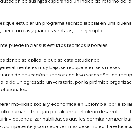
ucación de sus hijos esperando un indice de retorno de la 
s que estudiar un programa técnico laboral en una buena 
 tiene únicas y grandes ventajas, por ejemplo:
te puede iniciar sus estudios técnicos laborales.
es donde se aplica lo que se esta estudiando.
 generalmente es muy baja, se recupera en seis meses
rama de educación superior conlleva varios años de recup
 la de un egresado universitario, por la pirámide organizac
ofesionales.
rar movilidad social y económica en Colombia, por ello la
rrollo humano trabajan por alcanzar el pleno desarrollo de l
rir y potencializar habilidades que les permita romper bar
e, competente y con cada vez más desempleo. La educac