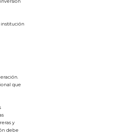
inversión
institución
eración.
ional que
s
as
reras y
ión debe