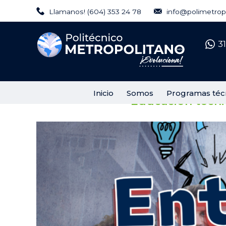
Regálanos tu Like
Llamanos! (604) 353 24 78
info@polimetropo
Síguenos en Instagram
3
Inicio
Somos
Programas téc
Educación técni