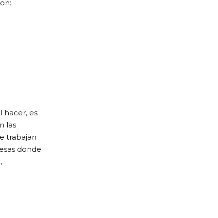
son:
l hacer, es
n las
e trabajan
resas donde
,