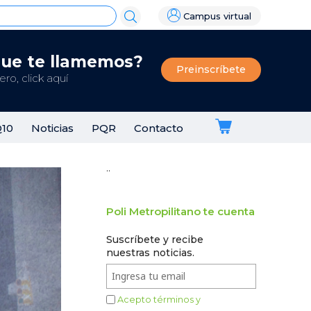
Campus virtual
que te llamemos?
Preinscríbete
ro, click aquí
Q10
Noticias
PQR
Contacto
..
Poli Metropilitano te cuenta
Suscríbete y recibe
nuestras noticias.
Acepto términos y