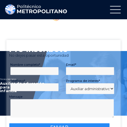
Regálanos tu Like
Síguenos en Instagram
Pre-inscribete
No dejes pasar esta oportunidad
Nombre completo*
Email*
Técnico laboral en
Teléfono*
Programa de interes*
A
u
x
i
l
i
a
r
d
e
e
d
u
c
a
c
i
ó
n
p
a
r
a
l
a
p
r
i
m
e
r
a
i
n
f
a
n
c
i
a
Mensaje