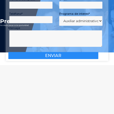
Teléfono*
Programa de interes*
P
r
e
-
I
n
s
c
r
i
b
e
t
e
No dejes pasar esta oportunidad.
Mensaje