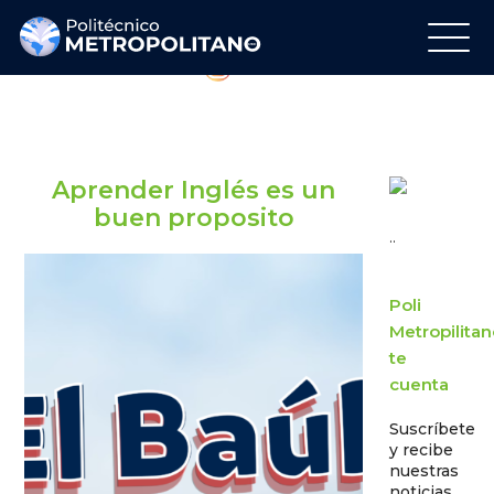
Regálanos tu Like
Síguenos en Instagram
Aprender Inglés es un
buen proposito
..
Poli
Metropilita
te
cuenta
Suscríbete
y recibe
nuestras
noticias.