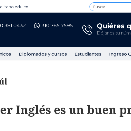
litano.edu.co
Quiéres 
10 381 0432
310 765 7595
Déjanos tu núme
nicos
Diplomados y cursos
Estudiantes
Ingreso 
úl
r Inglés es un buen p