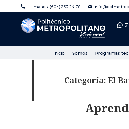
Regálanos tu Like
Llamanos! (604) 353 24 78
info@polimetropo
Síguenos en Instagram
3
Inicio
Somos
Programas téc
Categoría:
El Ba
Aprende