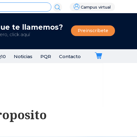
Campus virtual
que te llamemos?
Preinscríbete
ro, click aquí
Q10
Noticias
PQR
Contacto
roposito