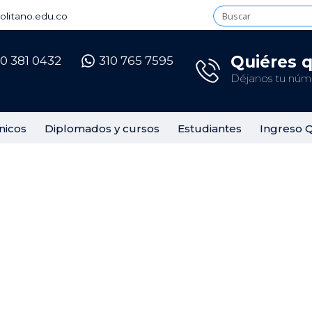
litano.edu.co
Quiéres 
10 381 0432
310 765 7595
Déjanos tu núme
nicos
Diplomados y cursos
Estudiantes
Ingreso 