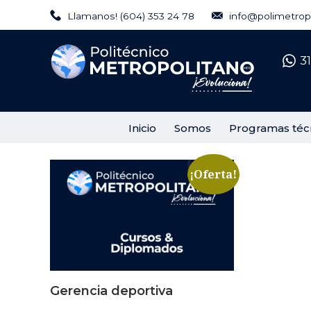
Regálanos tu Like
Llamanos! (604) 353 24 78
info@polimetropo
Síguenos en Instagram
3
Inicio
Somos
Programas téc
Mostrando el único resultado
¡Oferta!
Gerencia deportiva