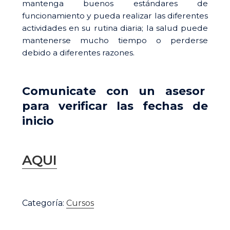
mantenga buenos estándares de
$ 75.000.
$ 70.000
funcionamiento y pueda realizar las diferentes
actividades en su rutina diaria; la salud puede
mantenerse mucho tiempo o perderse
debido a diferentes razones.
Comunicate con un asesor
para verificar las fechas de
inicio
AQUI
Bioseguridad
y
Categoría:
Cursos
desinfección
cantidad