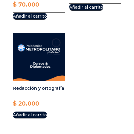
price
Current
$
70.000
Añadir al carrito
was:
price
Añadir al carrito
$ 75.000.
is:
$ 70.000.
Redacción y ortografía
$
20.000
Añadir al carrito