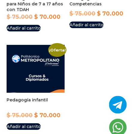
para Niños de 7 a 17 años
Competencias
con TDAH
Original
Cur
$
75.000
$
70.000
Original
Current
$
75.000
$
70.000
price
pri
Añadir al carrito
price
price
Añadir al carrito
was:
is:
was:
is:
$ 75.000.
$ 7
$ 75.000.
$ 70.000.
¡Oferta!
Pedagogía infantil
Original
Current
$
75.000
$
70.000
price
price
Añadir al carrito
was:
is: