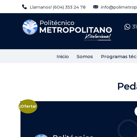
Regálanos tu Like
Llamanos! (604) 353 24 78
info@polimetropo
Síguenos en Instagram
3
Inicio
Somos
Programas téc
Ped
¡Oferta!