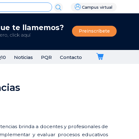
Campus virtual
que te llamemos?
Preinscríbete
ro, click aquí
Q10
Noticias
PQR
Contacto
cias
nt
ncias brinda a docentes y profesionales de
, implementar y evaluar procesos educativos