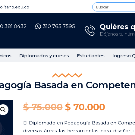
litano.edu.co
Quiéres 
10 381 0432
310 765 7595
Déjanos tu núme
nicos
Diplomados y cursos
Estudiantes
Ingreso 
agogía Basada en Competen
Original
Curre
$
75.000
$
70.000
price
price
El Diplomado en Pedagogía Basada en Compete
diversas áreas las herramientas para diseñar