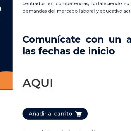
was:
is:
centrados en competencias, fortaleciendo su
demandas del mercado laboral y educativo act
$ 75.000.
$ 70.0
Comunícate con un as
las fechas de inicio
AQUI
Pedagogía
Basada
Añadir al carrito
en
Competencias