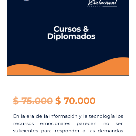
Original
Current
$
75.000
$
70.000
price
price
En la era de la información y la tecnología los
recursos emocionales parecen no ser
was:
is:
suficientes para responder a las demandas