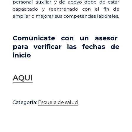
personal auxiliar y de apoyo debe de estar
$ 75.000.
$ 70.000
capacitado y reentrenado con el fin de
ampliar o mejorar sus competencias laborales.
Comunicate con un asesor
para verificar las fechas de
inicio
AQUI
Toma
de
Categoría:
Escuela de salud
muestras
de
laboratorio
cantidad