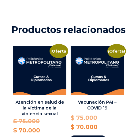
Productos relacionados
¡Oferta!
¡Oferta!
Atención en salud de
Vacunación PAI –
la víctima de la
COVID 19
violencia sexual
Original
$
75.000
Original
$
75.000
price
Current
$
70.000
price
Current
$
70.000
was:
price