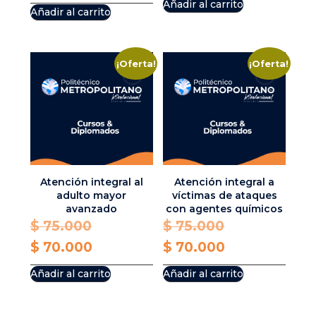
was:
price
Añadir al carrito
Añadir al carrito
$ 75.000.
is:
$ 75.000.
is:
$ 70.000.
$ 70.000.
¡Oferta!
¡Oferta!
Atención integral al
Atención integral a
adulto mayor
víctimas de ataques
avanzado
con agentes químicos
Original
Original
$
75.000
$
75.000
price
Current
price
Current
$
70.000
$
70.000
was:
price
was:
price
Añadir al carrito
Añadir al carrito
$ 75.000.
is:
$ 75.000.
is:
$ 70.000.
$ 70.000.