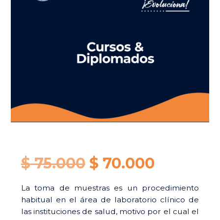
Original
Current
$
75.000
$
70.000
price
price
La toma de muestras es un procedimiento
habitual en el área de laboratorio clínico de
was:
is:
las instituciones de salud, motivo por el cual el