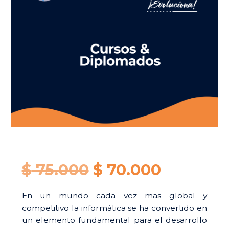
Original
Current
$
75.000
$
70.000
price
price
En un mundo cada vez mas global y
competitivo la informática se ha convertido en
was:
is:
un elemento fundamental para el desarrollo