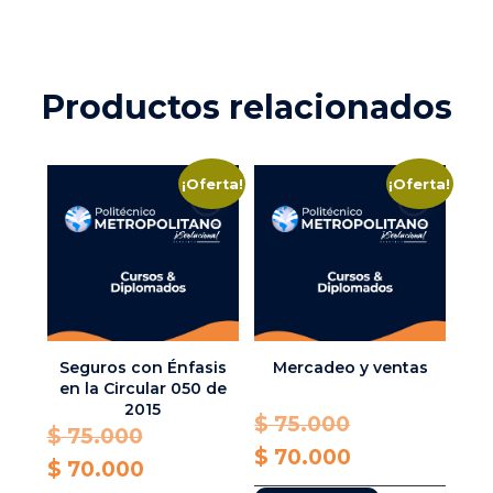
Productos relacionados
¡Oferta!
¡Oferta!
Seguros con Énfasis
Mercadeo y ventas
en la Circular 050 de
2015
Original
$
75.000
Original
$
75.000
price
Current
$
70.000
price
Current
$
70.000
was:
price