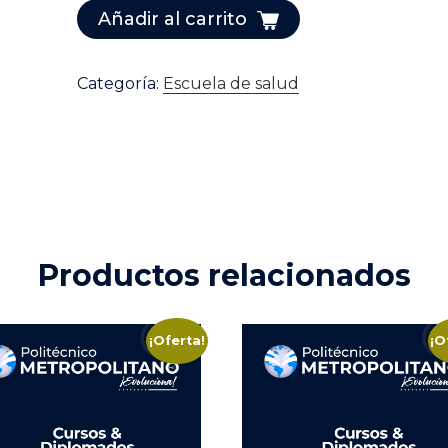
PAI
Añadir al carrito
-
COVID
Categoría:
Escuela de salud
19
cantidad
Productos relacionados
¡Oferta!
¡O