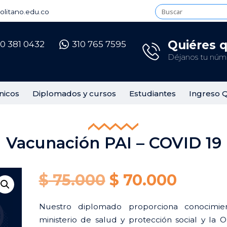
litano.edu.co
Quiéres 
10 381 0432
310 765 7595
Déjanos tu núme
nicos
Diplomados y cursos
Estudiantes
Ingreso 
Vacunación PAI – COVID 19
Original
Curre
$
75.000
$
70.000
price
price
Nuestro diplomado proporciona conocimien
ministerio de salud y protección social y la O