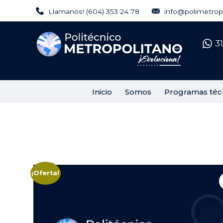
Regálanos tu Like
Llamanos! (604) 353 24 78
info@polimetropo
Síguenos en Instagram
3
Inicio
Somos
Programas téc
¡Oferta!